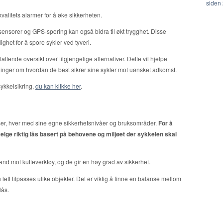
siden
alitets alarmer for å øke sikkerheten.
nsorer og GPS-sporing kan også bidra til økt trygghet. Disse
ghet for å spore sykler ved tyveri.
tende oversikt over tilgjengelige alternativer. Dette vil hjelpe
ninger om hvordan de best sikrer sine sykler mot uønsket adkomst.
ykkelsikring,
du kan klikke her
.
llåser, hver med sine egne sikkerhetsnivåer og bruksområder.
For å
 velge riktig lås basert på behovene og miljøet der sykkelen skal
tand mot kutteverktøy, og de gir en høy grad av sikkerhet.
lett tilpasses ulike objekter. Det er viktig å finne en balanse mellom
lås.