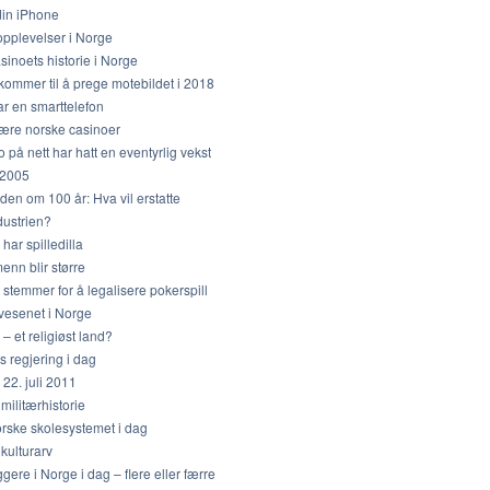
l din iPhone
opplevelser i Norge
sinoets historie i Norge
kommer til å prege motebildet i 2018
ar en smarttelefon
ære norske casinoer
 på nett har hatt en eventyrlig vekst
 2005
den om 100 år: Hva vil erstatte
dustrien?
har spilledilla
nn blir større
stemmer for å legalisere pokerspill
vesenet i Norge
– et religiøst land?
 regjering i dag
22. juli 2011
militærhistorie
rske skolesystemet i dag
kulturarv
gere i Norge i dag – flere eller færre