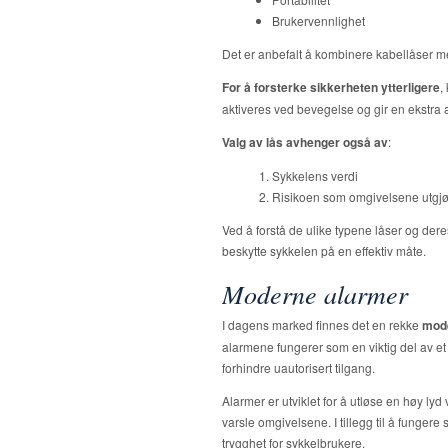
Brukervennlighet
Det er anbefalt å kombinere kabellåser me
For å forsterke sikkerheten ytterligere
,
aktiveres ved bevegelse og gir en ekstra 
Valg av lås avhenger også av
:
Sykkelens verdi
Risikoen som omgivelsene utgjø
Ved å forstå de ulike typene låser og dere
beskytte sykkelen på en effektiv måte.
Moderne alarmer
I dagens marked finnes det en rekke
mod
alarmene fungerer som en viktig del av et
forhindre uautorisert tilgang.
Alarmer er utviklet for å utløse en høy ly
varsle omgivelsene. I tillegg til å funger
trygghet for sykkelbrukere.