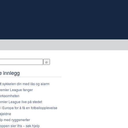
e innlegg
t sykkelen din med lås og alarm
remier League fanger
rksomheten
mier League live på stedet
 i Europa for å få en fotballopplevelse
sjeldne
elp med ryggsmerter
oppen sier ifra – søk hjelp