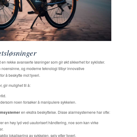
etsløsninger
en rekke avanserte løsninger som gir økt sikkerhet for syklister.
nn noensinne, og moderne teknologi tilbyr innovative
or å beskytte mot tyveri.
, gir mulighet til å:
tid.
n dersom noen forsøker å manipulere sykkelen.
armsystemer
en ekstra beskyttelse. Disse alarmsystemene har ofte:
r en høy lyd ved uautorisert håndtering, noe som kan virke
r.
ig lokalisering av sykkelen, selv etter tyveri.