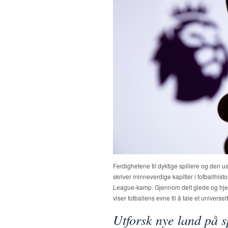
Ferdighetene til dyktige spillere og den u
skriver minneverdige kapitler i fotballhi
League-kamp. Gjennom delt glede og hjer
viser fotballens evne til å tale et universel
Utforsk nye land på s