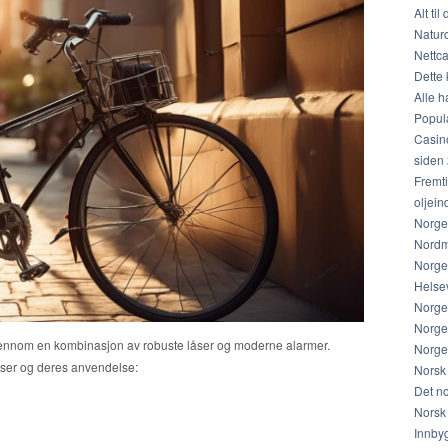
Alt ti
Natur
Nettca
Dette 
Alle h
Popul
Casino
siden
Fremti
oljein
Norge 
Nordme
Norge 
Helse
Norge 
Norges
nnom en kombinasjon av robuste låser og moderne alarmer.
Norge 
låser og deres anvendelse:
Norsk 
Det no
Norsk 
Innbyg