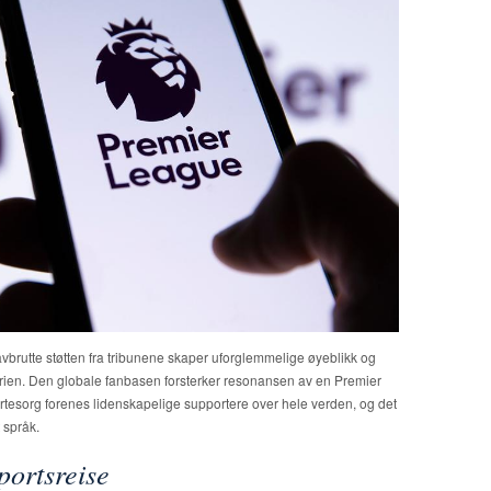
avbrutte støtten fra tribunene skaper uforglemmelige øyeblikk og
storien. Den globale fanbasen forsterker resonansen av en Premier
tesorg forenes lidenskapelige supportere over hele verden, og det
t språk.
portsreise