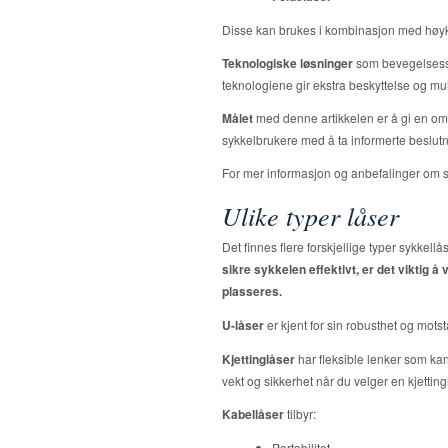
Disse kan brukes i kombinasjon med høykv
Teknologiske løsninger
som bevegelsesse
teknologiene gir ekstra beskyttelse og muli
Målet
med denne artikkelen er å gi en omfat
sykkelbrukere med å ta informerte beslut
For mer informasjon og anbefalinger om s
Ulike typer låser
Det finnes flere forskjellige typer sykke
sikre sykkelen effektivt, er det viktig å
plasseres.
U-låser
er kjent for sin robusthet og mots
Kjettinglåser
har fleksible lenker som kan 
vekt og sikkerhet når du velger en kjetting
Kabellåser
tilbyr:
Portabilitet