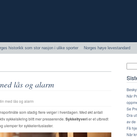
rges historikk som stor nasjon i ulike sporter
Norges høye levestandard
Sist
 med lås og alarm
Beskyt
Når P
din med lås og alarm
oppme
Se Pre
nsportmåte som stadig flere velger i hverdagen. Med økt antall
Dra ut
ektiv sykkelsikring blitt mer presserende.
Sykkeltyveri
er et utbredt
av de 
g ulemper for sykkelentusiaster.
Få hj
Når kr