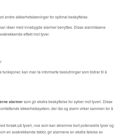
d andre sikkerhetsløsninger for optimal beskyttelse.
 kan låser med innebygde alarmer benyttes. Disse alarmlåsene
avskrekkende effekt mot tyver.
r
s funksjoner, kan man ta informerte beslutninger som bidrar til å
erne alarmer
som gir ekstra beskyttelse for sykler mot tyveri. Disse
 omfattende sikkerhetssystem, der lås og alarm virker sammen for å
d ved forsøk på tyveri, noe som kan skremme bort potensielle tyver og
e som en avskrekkende faktor, gir alarmene en ekstra følelse av