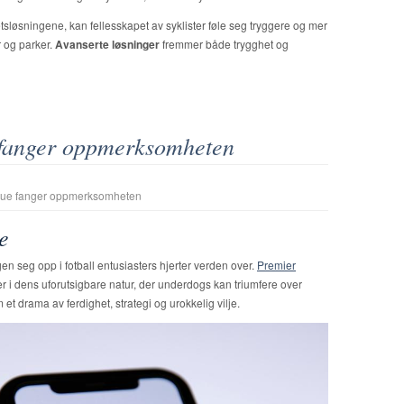
tsløsningene, kan fellesskapet av syklister føle seg tryggere og mer
r og parker.
Avanserte løsninger
fremmer både trygghet og
fanger oppmerksomheten
gue fanger oppmerksomheten
e
 seg opp i fotball entusiasters hjerter verden over.
Premier
er i dens uforutsigbare natur, der underdogs kan triumfere over
et drama av ferdighet, strategi og urokkelig vilje.