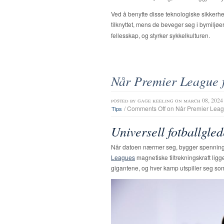
Ved å benytte disse teknologiske sikkerhe
tilknyttet, mens de beveger seg i bymiljøe
fellesskap, og styrker sykkelkulturen.
Når Premier League 
posted by
gage keeling
on march 08, 2024
/
Comments Off
on Når Premier Lea
Tips
Universell fotballgled
Når datoen nærmer seg, bygger spenningen
Leagues
magnetiske tiltrekningskraft ligg
gigantene, og hver kamp utspiller seg som 