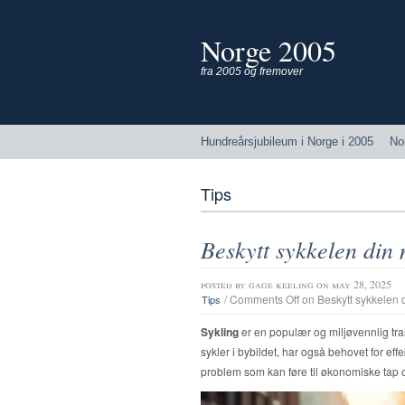
Norge 2005
fra 2005 og fremover
Hundreårsjubileum i Norge i 2005
No
Tips
Beskytt sykkelen din
posted by
gage keeling
on may 28, 2025
/
Comments Off
on Beskytt sykkelen 
Tips
Sykling
er en populær og miljøvennlig tra
sykler i bybildet, har også behovet for eff
problem som kan føre til økonomiske tap o