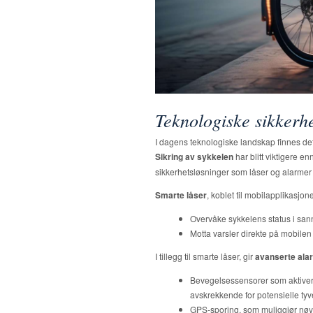
Teknologiske sikkerh
I dagens teknologiske landskap finnes det 
Sikring av sykkelen
har blitt viktigere e
sikkerhetsløsninger som låser og alarmer f
Smarte låser
, koblet til mobilapplikasjoner
Overvåke sykkelens status i sann
Motta varsler direkte på mobile
I tillegg til smarte låser, gir
avanserte al
Bevegelsessensorer som aktivere
avskrekkende for potensielle tyve
GPS-sporing, som muliggjør nøyakt