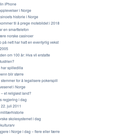
l din iPhone
opplevelser i Norge
sinoets historie i Norge
kommer til å prege motebildet i 2018
ar en smarttelefon
ære norske casinoer
 på nett har hatt en eventyrlig vekst
 2005
den om 100 år: Hva vil erstatte
dustrien?
har spilledilla
nn blir større
stemmer for å legalisere pokerspill
vesenet i Norge
– et religiøst land?
 regjering i dag
22. juli 2011
militærhistorie
rske skolesystemet i dag
kulturarv
gere i Norge i dag – flere eller færre