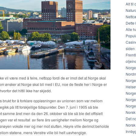
Alt ti
Natur
Nettca
Dette 
Alle h
Popul
Casino
siden
Fremti
oljein
Norge 
Nordme
ke vil være med å feire, nettopp fordi de er imot det at Norge skal
Norge 
om ønsker at Norge skal bli med i EU, noe de fleste her i Norge er
Helse
vorfor det hittil ikke har skjedd.
Norge 
Norges
s brukt for å forklare oppløsningen av unionen som var mellom
Norge 
kk på litt forskjellige tidspunkter. Den 7. juni i 1905 så ble
Norsk 
 samme året men da den 26. oktober så ble så ble det offisielt
Det no
gen var et resultat av flere års uenigheter mellom Norge og
Norsk 
isnøyen vokste mer og mer mot slutten, Høyre ville derimot beholde
Innbyg
mellom statene, mens Venstre ville bli helt uavhengige.