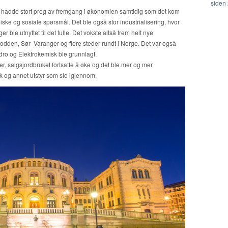
siden
hadde stort preg av fremgang i økonomien samtidig som det kom
e og sosiale spørsmål. Det ble også stor industrialisering, hvor
r ble utnyttet til det fulle. Det vokste altså frem helt nye
dden, Sør- Varanger og flere steder rundt i Norge. Det var også
ydro og Elektrokemisk ble grunnlagt.
, salgsjordbruket fortsatte å øke og det ble mer og mer
 og annet utstyr som slo igjennom.