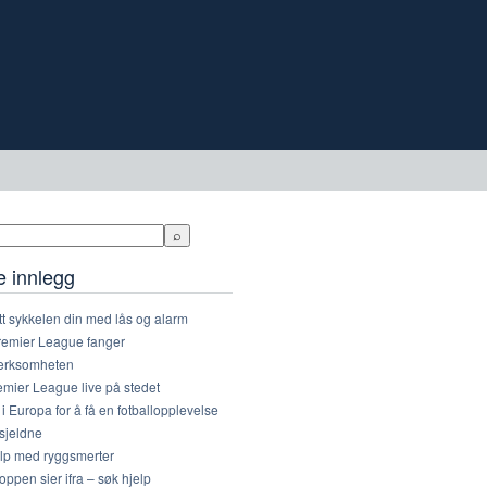
e innlegg
t sykkelen din med lås og alarm
remier League fanger
rksomheten
mier League live på stedet
 i Europa for å få en fotballopplevelse
sjeldne
elp med ryggsmerter
oppen sier ifra – søk hjelp