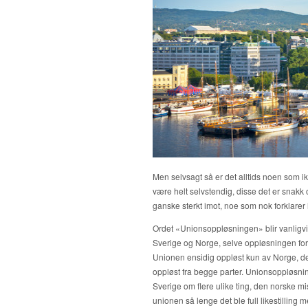
Men selvsagt så er det alltids noen som ik
være helt selvstendig, disse det er snakk 
ganske sterkt imot, noe som nok forklarer h
Ordet «Unionsoppløsningen» blir vanligvi
Sverige og Norge, selve oppløsningen foregi
Unionen ensidig oppløst kun av Norge, det
oppløst fra begge parter. Unionsoppløsnin
Sverige om flere ulike ting, den norske m
unionen så lenge det ble full likestilling 