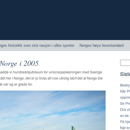
rges historikk som stor nasjon i ulike sporter
Norges høye levestandard
Norge i 2005
så hadde vi hundreårsjubileum for unionsoppløsningen med Sverige.
Sist
det her I Norge, det er jo tross alt noe utrolig stort det at Norge ble
e var og er glade for.
Beskyt
Når P
oppme
Se Pre
Dra ut
av de 
Få hj
Når kr