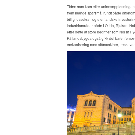
Tiden som kom etter unionsoppløsningen 
frem mange spørsmål rundt både økonomisk
billig fossekraft og utenlandske investeringe
industriområder både i Odda, Rjukan, Noto
etter dette at store bedrifter som Norsk H
På landsbygda også gikk det bare fremover
mekanisering med slåmaskiner, treskeverk